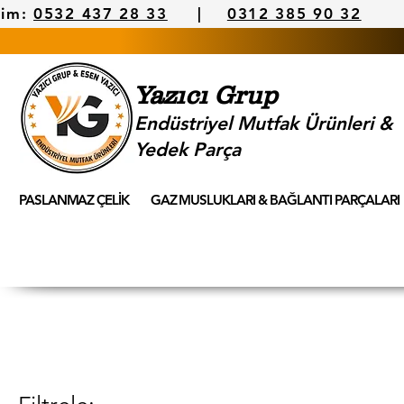
şim:
0532 437 28 33
|
0312 385 90 32
Yazıcı Grup
Endüstriyel Mutfak Ürünleri &
Yedek Parça
PASLANMAZ ÇELİK
GAZ MUSLUKLARI & BAĞLANTI PARÇALARI