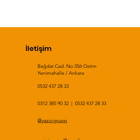
İletişim
Bağdat Cad. No:356 Ostim
Yenimahalle / Ankara
0532 437 28 33
0312 385 90 32
|
0532 437 28 33​​
@yazicigrupp