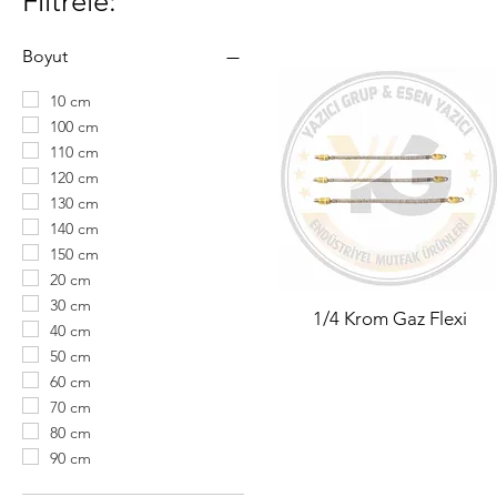
Filtrele:
Boyut
10 cm
100 cm
110 cm
120 cm
130 cm
140 cm
150 cm
20 cm
30 cm
1/4 Krom Gaz Flexi
40 cm
50 cm
60 cm
70 cm
80 cm
90 cm