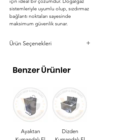
için ideal bir çözümdür. Doğalgaz
sistemleriyle uyumlu olup, sızdırmaz
bağlantı noktaları sayesinde
maksimum güvenlik sunar.
Ürün Seçenekleri
10 cm
20 cm
Benzer Ürünler
30 cm
40 cm
50 cm
60 cm
70 cm
80 cm
90 cm
100 cm
110 cm
120 cm
Ayaktan
Dizden
130 cm
Kumandalı El
Kumandalı El