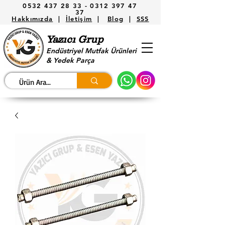
0532 437 28 33 -
0312 397 47
37
Hakkımızda
|
İletişim
|
Blog
|
SSS
Yazıcı Grup
Endüstriyel Mutfak Ürünleri
& Yedek Parça