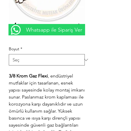
3/8 Krom Gaz Flexi
Whatsapp ile Sipariş Ver
Fiyat
₺0,00
Boyut
*
3/8 Krom Gaz Flexi
, endüstriyel
mutfaklar için tasarlanan, esnek
yapısı sayesinde kolay montaj imkanı
sunar. Paslanmaz krom kaplaması ile
korozyona karşı dayanıklıdır ve uzun
ömürlü kullanım sağlar. Yüksek
basınca ve ısıya karşı dirençli yapısı
sayesinde güvenli gaz bağlantıları