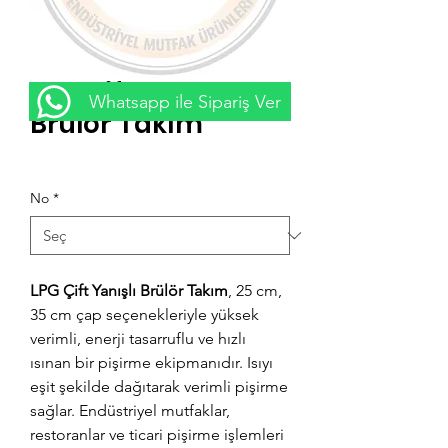
LPG Çift Yanışlı
Whatsapp ile Sipariş Ver
Brülör Takım
Fiyat
₺0,00
No
*
LPG Çift Yanışlı Brülör Takım
, 25 cm,
35 cm çap seçenekleriyle yüksek
verimli, enerji tasarruflu ve hızlı
ısınan bir pişirme ekipmanıdır. Isıyı
eşit şekilde dağıtarak verimli pişirme
sağlar. Endüstriyel mutfaklar,
restoranlar ve ticari pişirme işlemleri