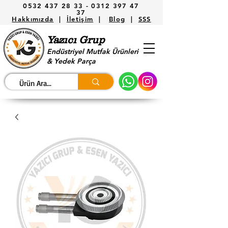
0532 437 28 33 -
0312 397 47
37
Hakkımızda
|
İletişim
|
Blog
|
SSS
Yazıcı Grup
Endüstriyel Mutfak Ürünleri
& Yedek Parça