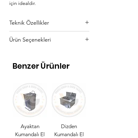
için idealdir.
Teknik Özellikler
No
Çap
Ürün Seçenekleri
5
25 cm
5 No (25 cm çap)
6 No (35 cm çap)
Benzer Ürünler
6
35 cm
Ayaktan
Dizden
Kumandalı El
Kumandalı El