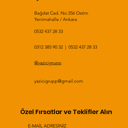
Bağdat Cad. No:356 Ostim
Yenimahalle / Ankara
u Tablalı
 Göz Çift
200 x 70 Çift Göz Çift
160 x 60 Çift Göz Çift
0532 437 28 33
lalı Evye
kama
Damlalıklı Tablalı Evye
Damlalıklı Tablalı Evye
0312 385 90 32
|
0532 437 28 33​​
@yazicigrupp
yazicigrupp@gmail.com
Özel Fırsatlar ve Teklifler Alın
E-MAİL ADRESİNİZ