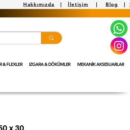
Hakkımızda
|
İletişim
|
Blog
|
 & FLEXLER
IZGARA & DÖKÜMLER
MEKANİK AKSESUARLAR
50 x 30