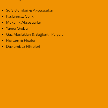
Su Sistemleri & Aksesuarları
Paslanmaz Çelik
Mekanik Aksesuarlar
 Çift Göz Çift
 Arabası
190 x 60 Çift Göz Çift
Yemek Taşıma Kabı
Benmari Havuz
180 x 60 Çift
Yanıcı Grubu
lı Tablalı Evye
Damlalıklı Tablalı Evye
Damlalıklı Tab
Sebze Yı
Gaz Muslukları & Bağlantı Parçaları
Hortum & Flexler
Davlumbaz Filtreleri