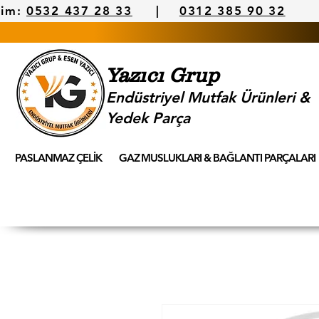
şim:
0532 437 28 33
|
0312 385 90 32
Yazıcı Grup
Endüstriyel Mutfak Ürünleri &
Yedek Parça
PASLANMAZ ÇELİK
GAZ MUSLUKLARI & BAĞLANTI PARÇALARI