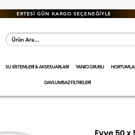
ERTESİ GÜN KARGO SEÇENEĞİYLE
SU SİSTEMLERİ & AKSESUARLARI
YANICI GRUBU
HORTUMLAR
DAVLUMBAZ FİLTRELERİ
Evye 50 x 