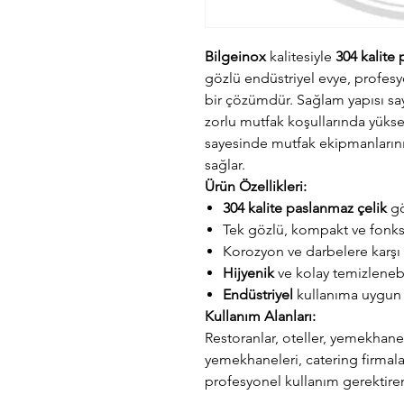
Bilgeinox
kalitesiyle
304 kalite
gözlü endüstriyel evye, profesyo
bir çözümdür. Sağlam yapısı s
zorlu mutfak koşullarında yüks
sayesinde mutfak ekipmanlarının
sağlar.
Ürün Özellikleri:
304 kalite
paslanmaz çelik
g
Tek gözlü, kompakt ve fonks
Korozyon ve darbelere karşı
Hijyenik
ve kolay temizlenebi
Endüstriyel
kullanıma uygun 
Kullanım Alanları:
Restoranlar, oteller, yemekhanel
yemekhaneleri, catering firmalar
profesyonel kullanım gerektiren