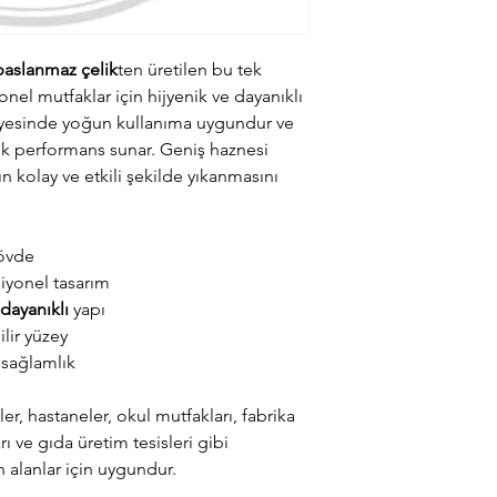
 paslanmaz çelik
ten üretilen bu tek
nel mutfaklar için hijyenik ve dayanıklı
ayesinde yoğun kullanıma uygundur ve
ek performans sunar. Geniş haznesi
 kolay ve etkili şekilde yıkanmasını
övde
iyonel tasarım
dayanıklı
yapı
lir yüzey
sağlamlık
er, hastaneler, okul mutfakları, fabrika
ı ve gıda üretim tesisleri gibi
 alanlar için uygundur.