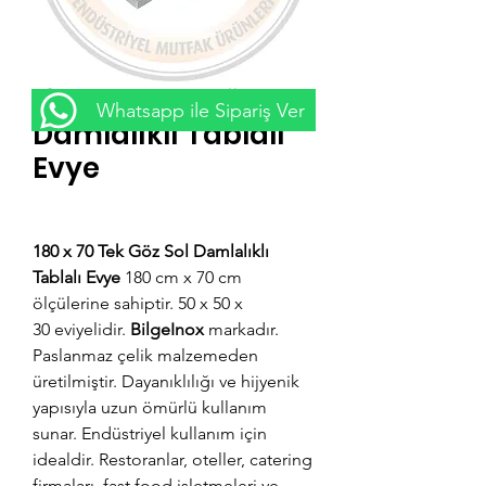
180 x 70 Tek Göz Sol
Whatsapp ile Sipariş Ver
Damlalıklı Tablalı
Evye
Fiyat
₺0,00
180 x 70 Tek Göz Sol Damlalıklı
Tablalı Evye
180 cm x 70 cm
ölçülerine sahiptir. 50 x 50 x
30 eviyelidir.
BilgeInox
markadır.
Paslanmaz çelik malzemeden
üretilmiştir. Dayanıklılığı ve hijyenik
yapısıyla uzun ömürlü kullanım
sunar. Endüstriyel kullanım için
idealdir. Restoranlar, oteller, catering
firmaları, fast food işletmeleri ve