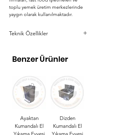
toplu yemek üretim merkezlerinde
yaygın olarak kullanılmaktadır.
Teknik Özellikler
En: 180 cm
Boy: 70 cm
Benzer Ürünler
Eviye: 50 x 50 x 30
Ayaktan
Dizden
Kumandalı El
Kumandalı El
Yıkama Evyesi
Yıkama Evyesi