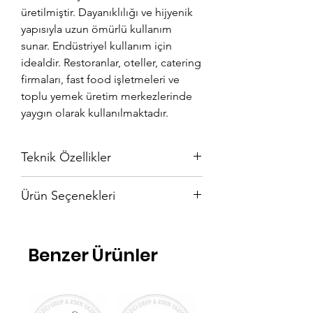
üretilmiştir. Dayanıklılığı ve hijyenik
yapısıyla uzun ömürlü kullanım
sunar. Endüstriyel kullanım için
idealdir. Restoranlar, oteller, catering
firmaları, fast food işletmeleri ve
toplu yemek üretim merkezlerinde
yaygın olarak kullanılmaktadır.
Teknik Özellikler
En: 180 cm
Ürün Seçenekleri
Boy: 60 cm
Eviye Seçenekleri: 40 x 40 x 25 ve 40 x 50
40 x 40 x 25
x 25
40 x 50 x 25
Benzer Ürünler
Daha fazla seçenek için lütfen iletişime
geçiniz.