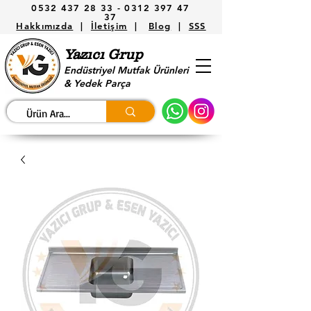
0532 437 28 33 -
0312 397 47
37
Hakkımızda
|
İletişim
|
Blog
|
SSS
Yazıcı Grup
Endüstriyel Mutfak Ürünleri
& Yedek Parça