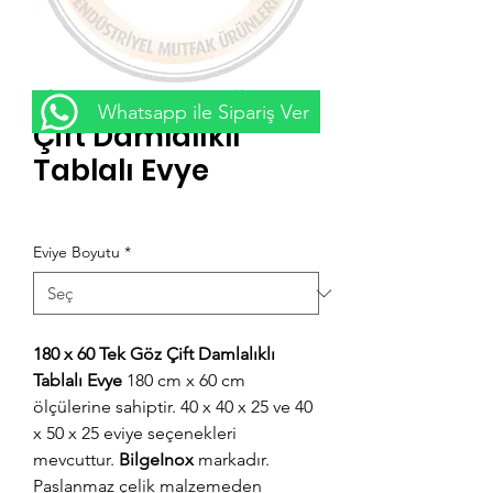
180 x 60 Tek Göz
Whatsapp ile Sipariş Ver
Çift Damlalıklı
Tablalı Evye
Fiyat
₺0,00
Eviye Boyutu
*
180 x 60 Tek Göz Çift Damlalıklı
Tablalı Evye
180 cm x 60 cm
ölçülerine sahiptir. 40 x 40 x 25 ve 40
x 50 x 25 eviye seçenekleri
mevcuttur.
BilgeInox
markadır.
Paslanmaz çelik malzemeden