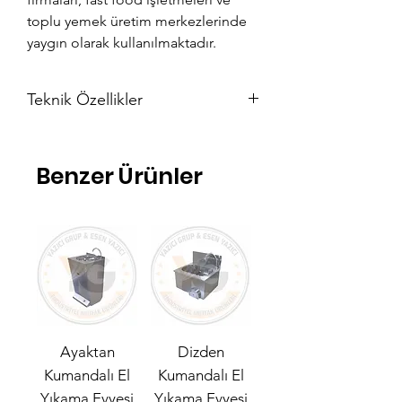
toplu yemek üretim merkezlerinde
yaygın olarak kullanılmaktadır.
Teknik Özellikler
En: 150 cm
Boy: 60 cm
Benzer Ürünler
Eviye: 40 x 50 x 25
Ayaktan
Dizden
Kumandalı El
Kumandalı El
Yıkama Evyesi
Yıkama Evyesi