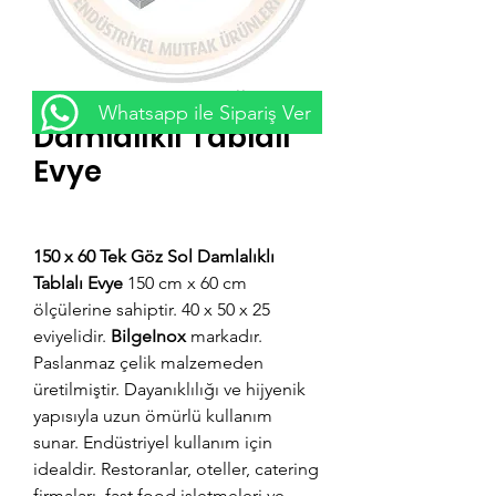
150 x 60 Tek Göz Sol
Whatsapp ile Sipariş Ver
Damlalıklı Tablalı
Evye
Fiyat
₺0,00
150 x 60 Tek Göz Sol Damlalıklı
Tablalı Evye
150 cm x 60 cm
ölçülerine sahiptir. 40 x 50 x 25
eviyelidir.
BilgeInox
markadır.
Paslanmaz çelik malzemeden
üretilmiştir. Dayanıklılığı ve hijyenik
yapısıyla uzun ömürlü kullanım
sunar. Endüstriyel kullanım için
idealdir. Restoranlar, oteller, catering
firmaları, fast food işletmeleri ve