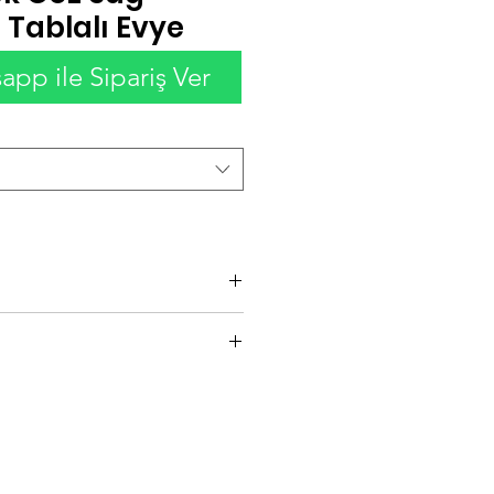
 Tablalı Evye
pp ile Sipariş Ver
i
x 40 x 25 ve 40 x 50 x 25
n lütfen iletişime geçiniz.