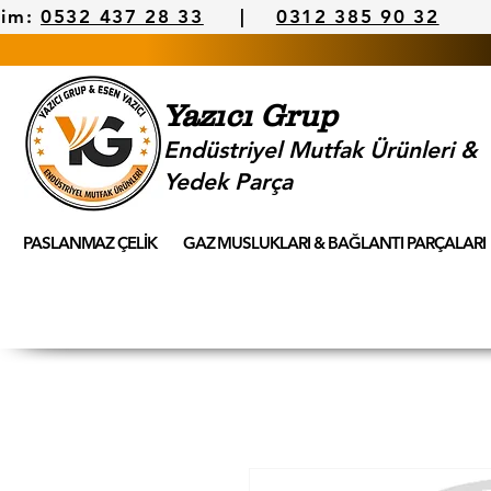
şim:
0532 437 28 33
|
0312 385 90 32
Yazıcı Grup
Endüstriyel Mutfak Ürünleri &
Yedek Parça
PASLANMAZ ÇELİK
GAZ MUSLUKLARI & BAĞLANTI PARÇALARI