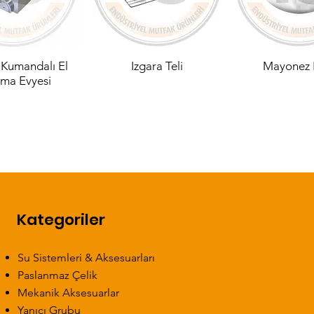
 Kumandalı El
Izgara Teli
Mayonez 
ama Evyesi
Kategoriler
 Çift Göz Çift
 Arabası
190 x 60 Çift Göz Çift
Yemek Taşıma Kabı
Benmari Havuz
180 x 60 Çift
lı Tablalı Evye
Damlalıklı Tablalı Evye
Damlalıklı Tab
Sebze Yı
Su Sistemleri & Aksesuarları
Paslanmaz Çelik
Mekanik Aksesuarlar
Yanıcı Grubu