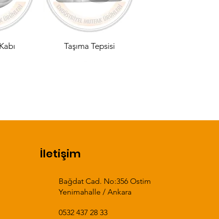
Kabı
Taşıma Tepsisi
İletişim
u Tablalı
 Göz Çift
200 x 70 Çift Göz Çift
160 x 60 Çift Göz Çift
lalı Evye
kama
Damlalıklı Tablalı Evye
Damlalıklı Tablalı Evye
Bağdat Cad. No:356 Ostim
Yenimahalle / Ankara
0532 437 28 33