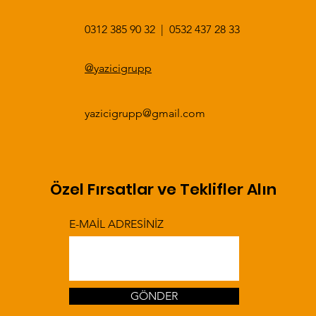
0312 385 90 32
|
0532 437 28 33​​
@yazicigrupp
yazicigrupp@gmail.com
Özel Fırsatlar ve Teklifler Alın
E-MAİL ADRESİNİZ
GÖNDER