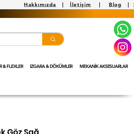
Hakkımızda
|
İletişim
|
Blog
|
 & FLEXLER
IZGARA & DÖKÜMLER
MEKANİK AKSESUARLAR
ek Göz Sağ