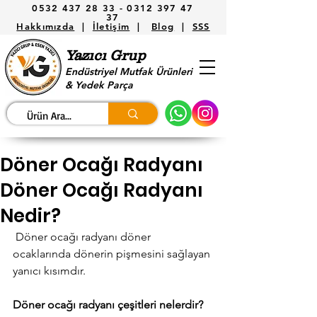
0532 437 28 33 -
0312 397 47
37
Hakkımızda
|
İletişim
|
Blog
|
SSS
Yazıcı Grup
Endüstriyel Mutfak Ürünleri
& Yedek Parça
Döner Ocağı Radyanı
Döner Ocağı Radyanı
Nedir?
Döner ocağı radyanı
döner 
ocaklarında dönerin pişmesini sağlayan 
yanıcı kısımdır.
Döner ocağı radyanı çeşitleri nelerdir?