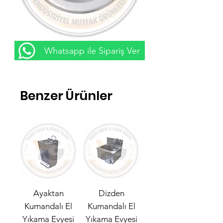
Sürgü Kulp
Whatsapp ile Sipariş Ver
Fiyat
₺0,00
Benzer Ürünler
Ayaktan
Dizden
Kumandalı El
Kumandalı El
Yıkama Evyesi
Yıkama Evyesi