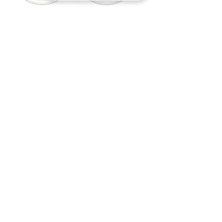
1/1 Standart
2/1 Standart
Gastronom Küvet
Gastronom Küvet
Kurumsal
Kategoriler
İletişim
Özel Fırsatlar ve Teklifler
Alın
E-MAİL ADRESİNİZ